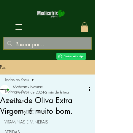
Post
Todos os Posts
Medicatrix Naturae
Todos os Posts
12 de abr. de 2024
2 min de leitura
Azeite de Oliva Extra
DOENÇAS
Virgem, é muito bom.
PLANTAS MEDICINAIS
VITAMINAS E MINERAIS
BEBIDAS