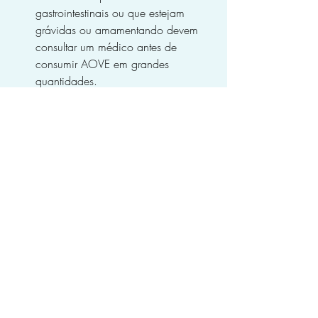
gastrointestinais ou que estejam 
grávidas ou amamentando devem 
consultar um médico antes de 
consumir AOVE em grandes 
quantidades.
saúde
pressão arterial
azeite
azeite de oliva
protege o cérebro
melhora a digestão
reduz o colesterol
anti-inflamatório
ALIMENTOS
Posts Relacionados
Ver tudo