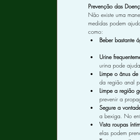
Prevenção das Doenç
Não existe uma manei
medidas podem ajudar
como:
Beber bastante 
Urine frequentem
urina pode ajuda
Limpe o ânus de f
da região anal p
Limpe a região g
prevenir a propa
Segure a vontad
a bexiga. No ent
Vista roupas ínt
elas podem prend