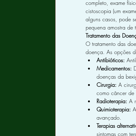
completo, exame físi
cistoscopia (um exame
alguns casos, pode s
pequena amostra de t
Tratamento das Doen
O tratamento das doe
doença. As opções de
Antibióticos:
 Ant
Medicamentos:
 
doenças da bexig
Cirurgia:
 A cirur
como câncer de b
Radioterapia:
 A 
Quimioterapia:
 A
avançado.
Terapias alternati
sintomas com tera