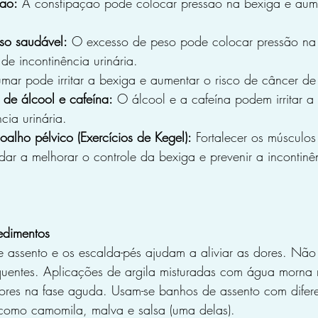
ção:
 A constipação pode colocar pressão na bexiga e aume
o saudável:
 O excesso de peso pode colocar pressão na
de incontinência urinária.
umar pode irritar a bexiga e aumentar o risco de câncer de
 de álcool e cafeína:
 O álcool e a cafeína podem irritar a
cia urinária.
oalho pélvico (Exercícios de Kegel):
 Fortalecer os músculo
dar a melhorar o controle da bexiga e prevenir a incontinên
edimentos
 assento e os escalda-pés ajudam a aliviar as dores. Não
o quentes. Aplicações de argila misturadas com água morn
 dores na fase aguda. Usam-se banhos de assento com difere
 como camomila, malva e salsa (uma delas).