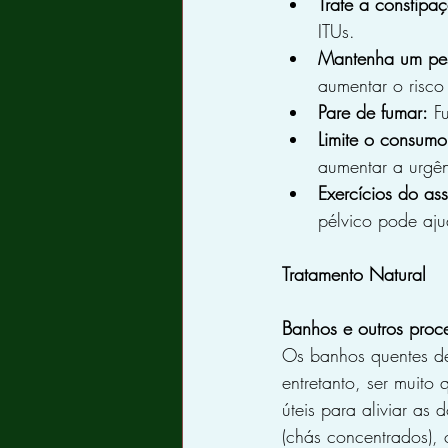
Trate a constipa
ITUs.
Mantenha um pes
aumentar o risco 
Pare de fumar:
 F
Limite o consumo
aumentar a urgên
Exercícios do ass
pélvico pode aju
Tratamento Natural
Banhos e outros proc
Os banhos quentes de
entretanto, ser muit
úteis para aliviar as
(chás concentrados),