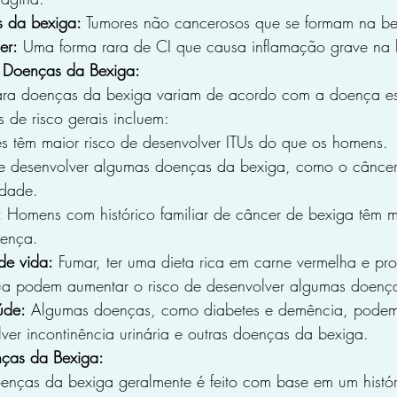
s da bexiga:
 Tumores não cancerosos que se formam na be
er:
 Uma forma rara de CI que causa inflamação grave na 
a Doenças da Bexiga:
para doenças da bexiga variam de acordo com a doença es
s de risco gerais incluem:
es têm maior risco de desenvolver ITUs do que os homens.
de desenvolver algumas doenças da bexiga, como o câncer
dade.
:
 Homens com histórico familiar de câncer de bexiga têm m
oença.
 de vida:
 Fumar, ter uma dieta rica em carne vermelha e pr
a podem aumentar o risco de desenvolver algumas doenç
úde:
 Algumas doenças, como diabetes e demência, podem
lver incontinência urinária e outras doenças da bexiga.
nças da Bexiga:
enças da bexiga geralmente é feito com base em um histó