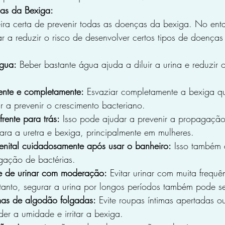
as da Bexiga:
ra certa de prevenir todas as doenças da bexiga. No ent
 a reduzir o risco de desenvolver certos tipos de doenças
água:
 Beber bastante água ajuda a diluir a urina e reduzir o
ente e completamente:
 Esvaziar completamente a bexiga 
r a prevenir o crescimento bacteriano.
rente para trás:
 Isso pode ajudar a prevenir a propagação
ara a uretra e bexiga, principalmente em mulheres.
enital cuidadosamente após usar o banheiro:
 Isso também 
gação de bactérias.
e de urinar com moderação:
 Evitar urinar com muita frequên
anto, segurar a urina por longos períodos também pode ser
imas de algodão folgadas:
 Evite roupas íntimas apertadas ou
er a umidade e irritar a bexiga.