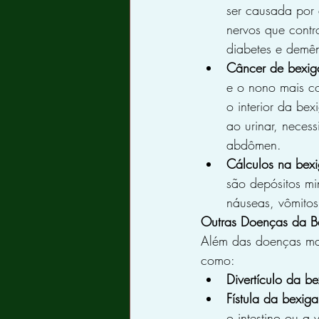
ser causada por 
nervos que contr
diabetes e demê
Câncer de bexig
e o nono mais co
o interior da be
ao urinar, necess
abdômen.
Cálculos na bexi
são depósitos mi
náuseas, vômitos
Outras Doenças da B
Além das doenças mai
como:
Divertículo da be
Fístula da bexiga
o intestino ou a 