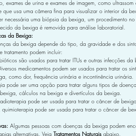
co, exames de urina e exames de imagem, como ultrassom 
 que usa uma câmera fina para visualizar o interior da be
er necessária uma biópsia da bexiga, um procedimento no
ecido da bexiga é removida para análise laboratorial.
ças da Bexiga:
nças da bexiga depende do tipo, da gravidade e dos sin
 tratamento podem incluir:
ibióticos são usados para tratar ITUs e outras infecções da 
Diversos medicamentos podem ser usados para tratar os sin
a, como dor, frequência urinária e incontinência urinária.
gia pode ser uma opção para tratar alguns tipos de doenç
exiga, cálculos na bexiga e divertículos da bexiga.
radioterapia pode ser usada para tratar o câncer de bexig
 quimioterapia pode ser usada para tratar o câncer de be
vas:
 Algumas pessoas com doenças da bexiga podem encon
pias alternativas. Veja 
Tratamentos Naturais
 abaixo.