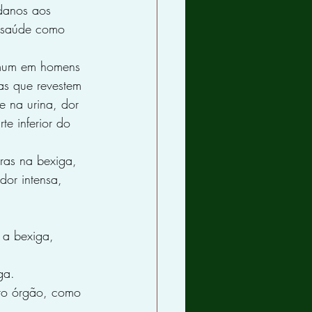
danos aos 
e saúde como 
omum em homens 
as que revestem 
e na urina, dor 
te inferior do 
as na bexiga, 
or intensa, 
 a bexiga, 
ga.
tro órgão, como 