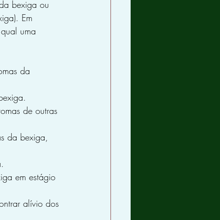
da bexiga ou 
xiga). Em 
 qual uma 
tomas da 
bexiga.
tomas de outras 
as da bexiga, 
a.
xiga em estágio 
trar alívio dos 