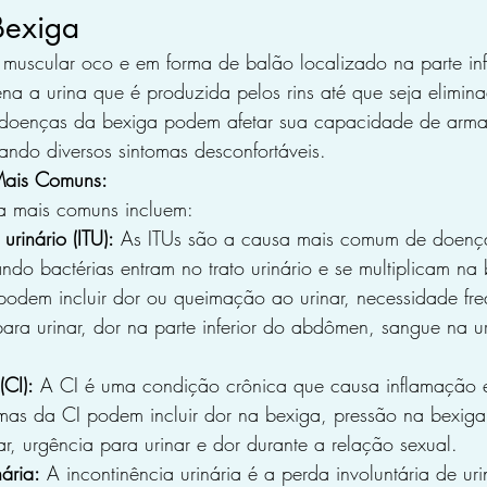
Bexiga
muscular oco e em forma de balão localizado na parte inf
a a urina que é produzida pelos rins até que seja elimin
s doenças da bexiga podem afetar sua capacidade de arm
sando diversos sintomas desconfortáveis.
Mais Comuns:
a mais comuns incluem:
urinário (ITU):
 As ITUs são a causa mais comum de doenç
ndo bactérias entram no trato urinário e se multiplicam na
podem incluir dor ou queimação ao urinar, necessidade fre
para urinar, dor na parte inferior do abdômen, sangue na ur
 (CI):
 A CI é uma condição crônica que causa inflamação 
mas da CI podem incluir dor na bexiga, pressão na bexiga
ar, urgência para urinar e dor durante a relação sexual.
nária:
 A incontinência urinária é a perda involuntária de ur