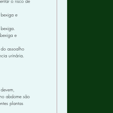
ntar o risco de 
 bexiga e 
 bexiga.
 bexiga e 
s do assoalho 
cia urinária.
 devem, 
a no abdome são 
ntes plantas 