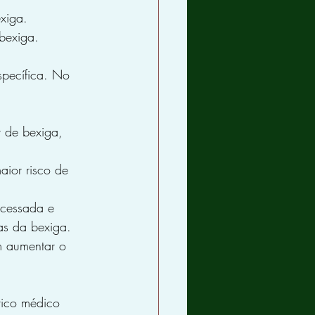
xiga.
bexiga.
pecífica. No 
 de bexiga, 
aior risco de 
ocessada e 
as da bexiga.
 aumentar o 
rico médico 