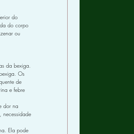
erior do 
ada do corpo 
azenar ou 
as da bexiga. 
 bexiga. Os 
quente de 
ina e febre 
e dor na 
, necessidade 
ina. Ela pode 