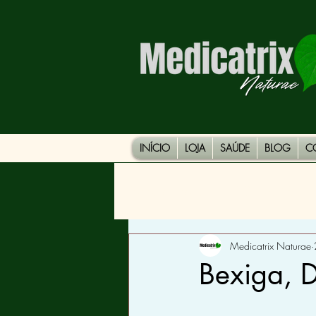
INÍCIO
LOJA
SAÚDE
BLOG
C
Todos os Posts
DOENÇAS
Medicatrix Naturae
Bexiga, 