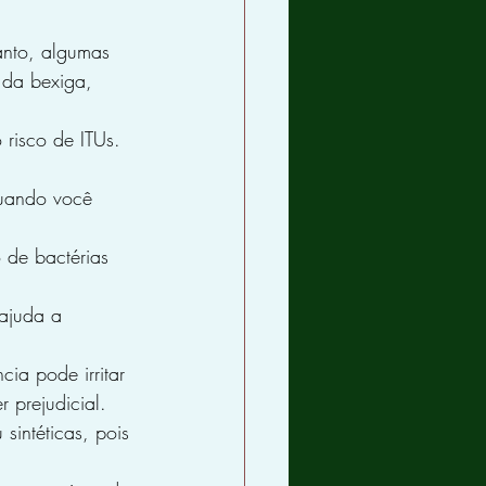
anto, algumas 
 da bexiga, 
 risco de ITUs.
quando você 
 de bactérias 
ajuda a 
cia pode irritar 
 prejudicial.
 sintéticas, pois 