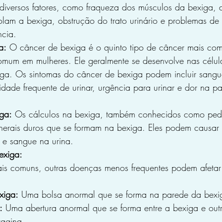
diversos fatores, como fraqueza dos músculos da bexiga, 
olam a bexiga, obstrução do trato urinário e problemas d
ncia.
a:
 O câncer de bexiga é o quinto tipo de câncer mais c
mum em mulheres. Ele geralmente se desenvolve nas célul
xiga. Os sintomas do câncer de bexiga podem incluir sangu
idade frequente de urinar, urgência para urinar e dor na par
ga:
 Os cálculos na bexiga, também conhecidos como pedr
nerais duros que se formam na bexiga. Eles podem causar d
 e sangue na urina.
exiga:
s comuns, outras doenças menos frequentes podem afetar
xiga:
 Uma bolsa anormal que se forma na parede da bexi
:
 Uma abertura anormal que se forma entre a bexiga e ou
vagina.