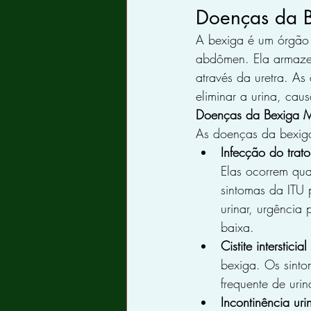
Doenças da 
A bexiga é um órgão 
abdômen. Ela armazen
através da uretra. A
eliminar a urina, cau
Doenças da Bexiga 
As doenças da bexig
Infecção do trato 
Elas ocorrem qua
sintomas da ITU 
urinar, urgência 
baixa.
Cistite intersticial
bexiga. Os sinto
frequente de urin
Incontinência uri