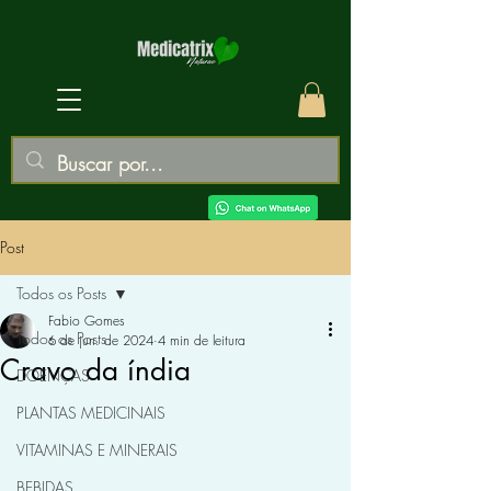
Post
Todos os Posts
Fabio Gomes
Todos os Posts
6 de jun. de 2024
4 min de leitura
Cravo da índia
DOENÇAS
PLANTAS MEDICINAIS
VITAMINAS E MINERAIS
BEBIDAS