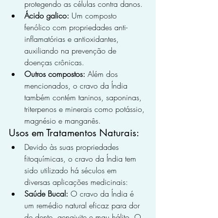
protegendo as células contra danos.
Ácido galico:
 Um composto 
fenólico com propriedades anti-
inflamatórias e antioxidantes, 
auxiliando na prevenção de 
doenças crônicas.
Outros compostos:
 Além dos 
mencionados, o cravo da Índia 
também contém taninos, saponinas, 
triterpenos e minerais como potássio, 
magnésio e manganês.
Usos em Tratamentos Naturais:
Devido às suas propriedades 
fitoquímicas, o cravo da Índia tem 
sido utilizado há séculos em 
diversas aplicações medicinais:
Saúde Bucal:
 O cravo da Índia é 
um remédio natural eficaz para dor 
de dente, gengivite e mau hálito. O 