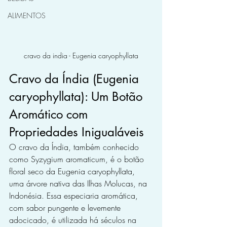
ALIMENTOS
cravo da india - Eugenia caryophyllata
Cravo da Índia (Eugenia 
caryophyllata): Um Botão 
Aromático com 
Propriedades Inigualáveis
O cravo da Índia, também conhecido 
como Syzygium aromaticum, é o botão 
floral seco da Eugenia caryophyllata, 
uma árvore nativa das Ilhas Molucas, na 
Indonésia. Essa especiaria aromática, 
com sabor pungente e levemente 
adocicado, é utilizada há séculos na 