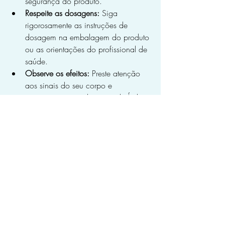
segurança do produto.
Respeite as dosagens:
 Siga 
rigorosamente as instruções de 
dosagem na embalagem do produto 
ou as orientações do profissional de 
saúde.
Observe os efeitos:
 Preste atenção 
aos sinais do seu corpo e 
interrompa o uso do cravo da Índia 
se sentir qualquer efeito colateral 
indesejado.
Não use por longos períodos:
 O 
uso prolongado do cravo da Índia 
sem acompanhamento médico não 
é recomendado.
Para mais informações:
Agência Nacional de Vigilância 
Sanitária (ANVISA):
https://www.gov.br/anvisa/pt-br