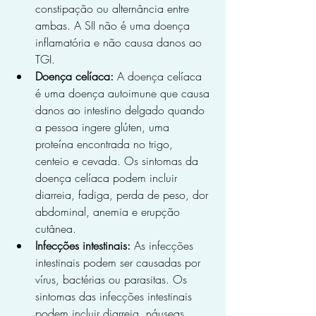
constipação ou alternância entre 
ambas. A SII não é uma doença 
inflamatória e não causa danos ao 
TGI.
Doença celíaca:
 A doença celíaca 
é uma doença autoimune que causa 
danos ao intestino delgado quando 
a pessoa ingere glúten, uma 
proteína encontrada no trigo, 
centeio e cevada. Os sintomas da 
doença celíaca podem incluir 
diarreia, fadiga, perda de peso, dor 
abdominal, anemia e erupção 
cutânea.
Infecções intestinais:
 As infecções 
intestinais podem ser causadas por 
vírus, bactérias ou parasitas. Os 
sintomas das infecções intestinais 
podem incluir diarreia, náuseas, 