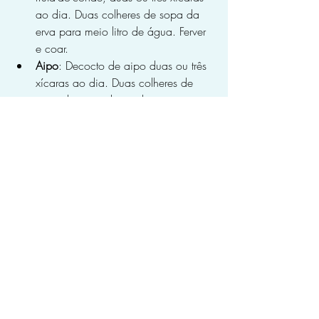
ao dia.­ Duas colheres de sopa da 
erva para meio litro de água. Ferver 
e coar.­­
Aipo
: Decocto de aipo duas ou três 
xícaras ao dia. Duas colheres de 
sopa do vegetal picado para meio 
litro de água. Ferver e coar.
    Banana prata               Chá de 
camomila          Fruta-do-conde              
        Aipo
Chá de aperta-
ruão
 com
 camomila:
 Uma xícara 
duas a três vezes ao dia. Uma 
colher de sopa das ervas para 
300ml de água. Ferver e coar. Trata 
as diarréias