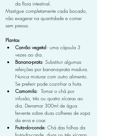
da flora intestinal.
Mastigue completamente cada bocado, 
não exagerar na quantidade e comer 
sem pressa.
Plantas
Carvão vegetal
 - uma cápsula 3 
vezes ao dia.
Banana-prata
: Substituir algumas 
refeições por banana-prata madura. 
Nunca misturar com outro alimento. 
Se preferir pode cozinhar a fruta.
Camomila
:  Tomar o chá por 
infusão, três ou quatro xícaras ao 
dia. Derramar 300ml de água 
fervente sobre duas colheres de sopa 
da erva e coar.
Fruta-do-conde
: Chá das folhas da 
fruta-do-conde, duas ou três xícaras 