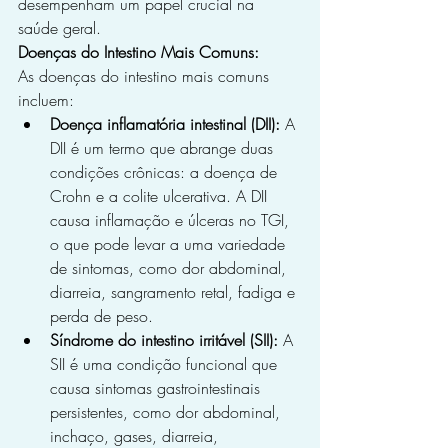
desempenham um papel crucial na 
saúde geral.
Doenças do Intestino Mais Comuns:
As doenças do intestino mais comuns 
incluem:
Doença inflamatória intestinal (DII):
 A 
DII é um termo que abrange duas 
condições crônicas: a doença de 
Crohn e a colite ulcerativa. A DII 
causa inflamação e úlceras no TGI, 
o que pode levar a uma variedade 
de sintomas, como dor abdominal, 
diarreia, sangramento retal, fadiga e 
perda de peso.
Síndrome do intestino irritável (SII):
 A 
SII é uma condição funcional que 
causa sintomas gastrointestinais 
persistentes, como dor abdominal, 
inchaço, gases, diarreia, 