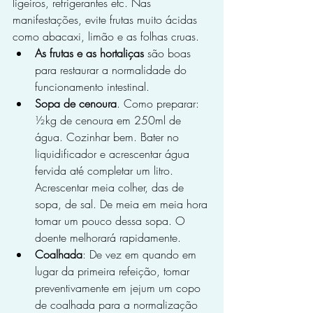
ligeiros, refrigerantes etc. Nas 
manifestações, evite frutas muito ácidas 
como abacaxi, limão e as folhas cruas. 
As frutas e as hortaliças
 são boas 
para restaurar a normalidade do 
funcionamento intestinal.
Sopa de cenoura
. Como preparar: 
½kg de cenoura em 250ml de 
água. Cozinhar bem. Bater no 
liquidificador e acrescentar água 
fervida até completar um litro. 
Acrescentar meia colher, das de 
sopa, de sal. De meia em meia hora 
tomar um pouco dessa sopa. O 
doente melhorará rapidamente.
Coalhada
: De vez em quando em 
lugar da primeira refeição, tomar 
preventivamente em jejum um copo 
de coalhada para a normalização 