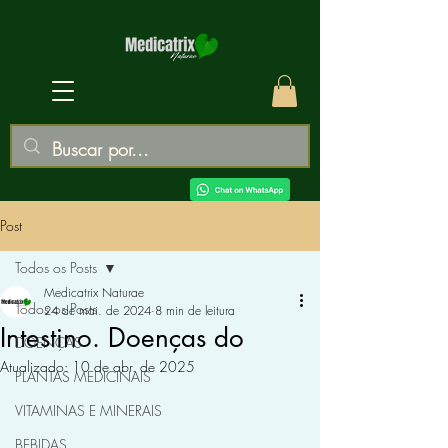
Post
Todos os Posts
Medicatrix Naturae
Todos os Posts
24 de mai. de 2024
8 min de leitura
Intestino. Doenças do
DOENÇAS
Atualizado:
10 de abr. de 2025
PLANTAS MEDICINAIS
VITAMINAS E MINERAIS
BEBIDAS