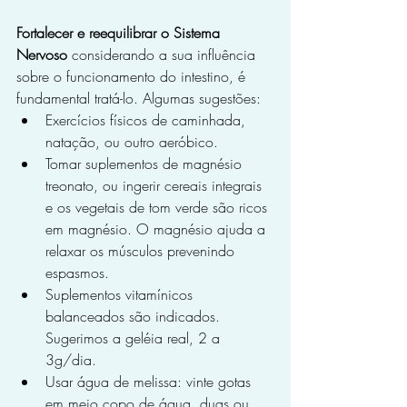
Fortalecer e reequilibrar o Sistema 
Nervoso
 considerando a sua influência 
sobre o funcionamento do intestino, é 
fundamental tratá-lo. Algu­mas sugestões:
Exercícios físicos de caminhada, 
natação, ou outro aeróbico.
Tomar suplementos de mag­nésio 
treonato, ou ingerir cereais integrais 
e os vegetais de tom verde são ricos 
em magnésio. O magnésio ajuda a 
relaxar os músculos prevenindo 
espasmos.
Suplementos vitamínicos 
balanceados são indicados. 
Sugerimos a ge­léia real, 2 a 
3g/dia.
Usar água de melissa: vinte gotas 
em meio copo de água, duas ou 