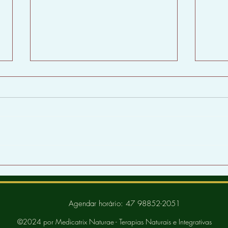
A semente de Linhaça
Coma
alim
Agendar horário: 47 98852-2051
©2024 por Medicatrix Naturae - Terapias Naturais e Integrativas