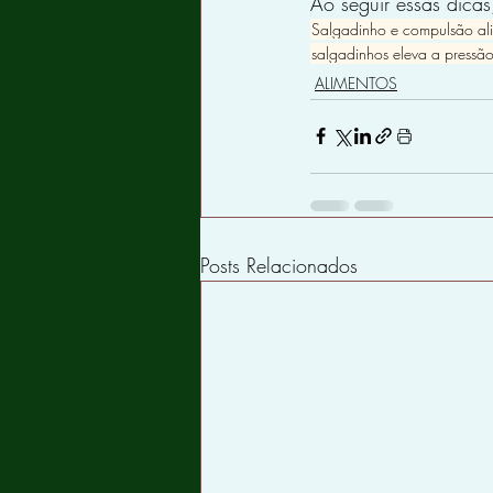
Ao seguir essas dicas
Salgadinho e compulsão al
salgadinhos eleva a pressão 
ALIMENTOS
Posts Relacionados