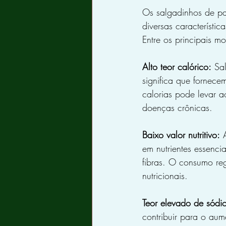
Os salgadinhos de pa
diversas característi
Entre os principais m
Alto teor calórico:
 Sa
significa que fornec
calorias pode levar a
doenças crônicas.
Baixo valor nutritivo:
 
em nutrientes essenc
fibras. O consumo reg
nutricionais.
Teor elevado de sódi
contribuir para o aum