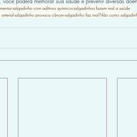
, você poderá melhorar sua saúde e prevenir diversas doe
imentar
salgadinho com aditivos quimicos
salgadinhos fazem mal a saúde
arterial
salgadinho provoca câncer
salgadinho faz mal
Não como salgadin