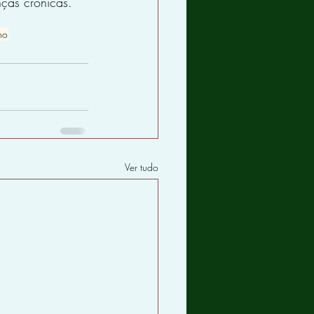
nças crônicas.
ho
Ver tudo