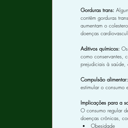
Gorduras trans:
 Algun
contêm gorduras trans
aumentam o colesterol
doenças cardiovascul
Aditivos químicos:
 Os
como conservantes, co
prejudiciais à saúde,
Compulsão alimentar:
estimular o consumo e
Implicações para a s
O consumo regular de
doenças crônicas, c
Obesidade