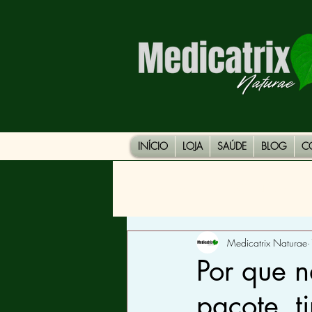
INÍCIO
LOJA
SAÚDE
BLOG
C
Todos os Posts
DOENÇAS
Medicatrix Naturae
Por que 
pacote, t