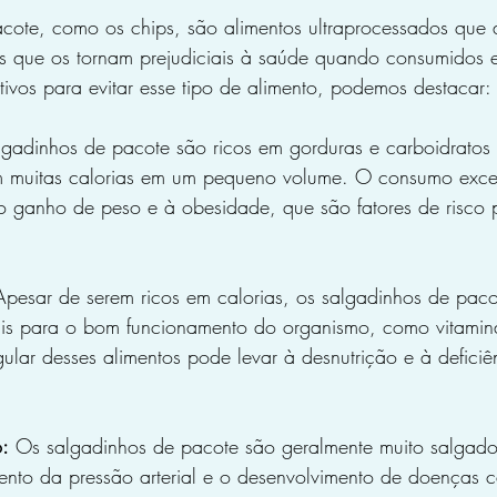
cote, como os chips, são alimentos ultraprocessados que 
cas que os tornam prejudiciais à saúde quando consumidos 
otivos para evitar esse tipo de alimento, podemos destacar:
lgadinhos de pacote são ricos em gorduras e carboidratos 
em muitas calorias em um pequeno volume. O consumo exce
o ganho de peso e à obesidade, que são fatores de risco p
Apesar de serem ricos em calorias, os salgadinhos de paco
iais para o bom funcionamento do organismo, como vitamina
ular desses alimentos pode levar à desnutrição e à deficiê
o:
 Os salgadinhos de pacote são geralmente muito salgad
ento da pressão arterial e o desenvolvimento de doenças c