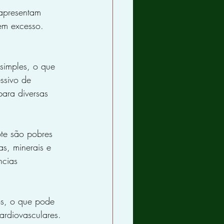
apresentam 
em excesso. 
simples, o que 
ssivo de 
ara diversas 
te são pobres 
s, minerais e 
ncias 
os, o que pode 
ardiovasculares.