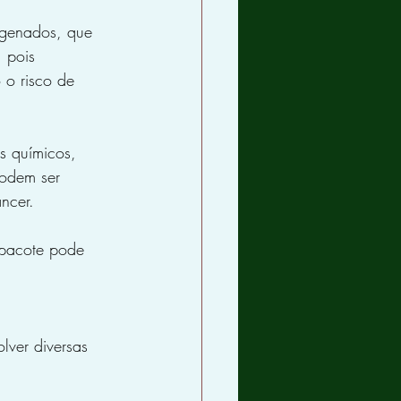
ogenados, que 
 pois 
 o risco de 
s químicos, 
podem ser 
ncer.
 pacote pode 
ver diversas 