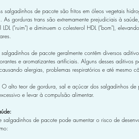
s salgadinhos de pacote são fritos em óleos vegetais hidr
. As gorduras trans são extremamente prejudiciais à saúde,
 LDL ("ruim") e diminuem o colesterol HDL ("bom"), elevando
ares.
 salgadinhos de pacote geralmente contêm diversos aditivo
rantes e aromatizantes artificiais. Alguns desses aditivos 
 causando alergias, problemas respiratórios e até mesmo câ
 O alto teor de gordura, sal e açúcar dos salgadinhos de
xcessivo e levar à compulsão alimentar.
aúde:
 salgadinhos de pacote pode aumentar o risco de desenvol
omo: