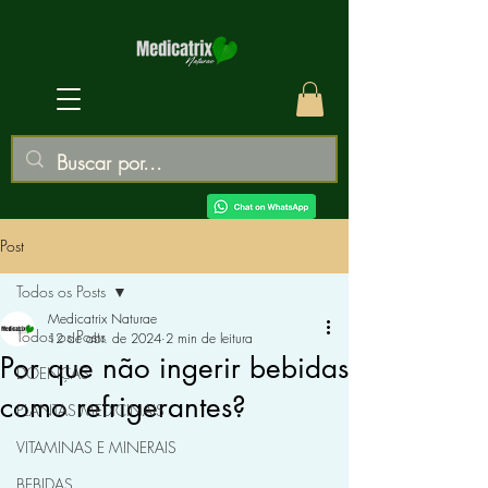
Post
Todos os Posts
Medicatrix Naturae
Todos os Posts
12 de abr. de 2024
2 min de leitura
Por que não ingerir bebidas
DOENÇAS
como refrigerantes?
PLANTAS MEDICINAIS
VITAMINAS E MINERAIS
BEBIDAS