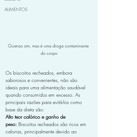
ALIMENTOS
Gostoso sim, mas é uma droga contaminante 
do corpo
Os biscoitos recheados, embora 
saborosos e convenientes, não são 
ideais para uma alimentação saudável 
quando consumidos em excesso. As 
principais razões para evitá-los como 
base da dieta são:
Alto teor calórico e ganho de 
peso:
 Biscoitos recheados são ricos em 
calorias, principalmente devido ao 