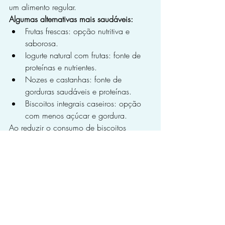
um alimento regular.
Algumas alternativas mais saudáveis:
Frutas frescas: opção nutritiva e 
saborosa.
Iogurte natural com frutas: fonte de 
proteínas e nutrientes.
Nozes e castanhas: fonte de 
gorduras saudáveis e proteínas.
Biscoitos integrais caseiros: opção 
com menos açúcar e gordura.
Ao reduzir o consumo de biscoitos 
recheados e optar por alternativas mais 
saudáveis, você estará protegendo sua 
saúde e prevenindo diversas doenças.
O ideal é eliminar de vez o consumo de 
biscoitos recheados.
Não coma biscoitos recheados
biscoitos recheados fazem muito mal
biscoitos recheados causam obesidade