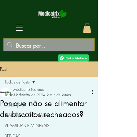
Post
Todos os Posts
Medicatrix Naturae
Todos os Posts
12 de abr. de 2024
2 min de leitura
Por que não se alimentar
DOENÇAS
de biscoitos recheados?
PLANTAS MEDICINAIS
VITAMINAS E MINERAIS
BEBIDAS