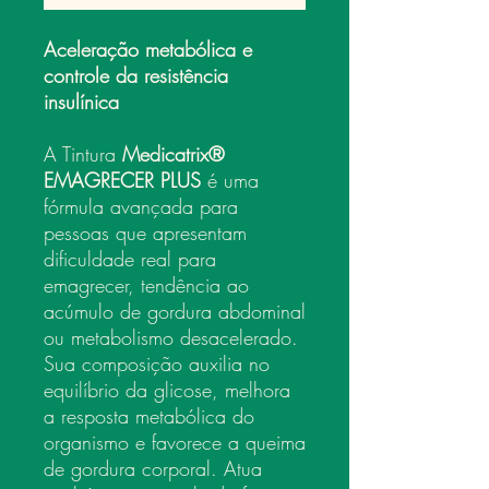
Aceleração metabólica e
controle da resistência
insulínica
A Tintura
Medicatrix®
EMAGRECER PLUS
é uma
fórmula avançada para
pessoas que apresentam
dificuldade real para
emagrecer, tendência ao
acúmulo de gordura abdominal
ou metabolismo desacelerado.
Sua composição auxilia no
equilíbrio da glicose, melhora
a resposta metabólica do
organismo e favorece a queima
de gordura corporal. Atua