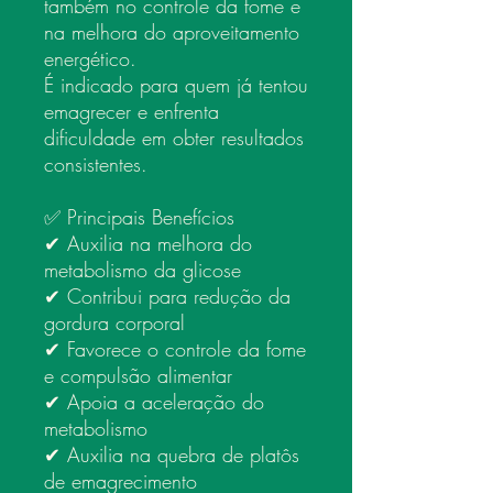
também no controle da fome e
na melhora do aproveitamento
energético.
É indicado para quem já tentou
emagrecer e enfrenta
dificuldade em obter resultados
consistentes.
✅ Principais Benefícios
✔ Auxilia na melhora do
metabolismo da glicose
✔ Contribui para redução da
gordura corporal
✔ Favorece o controle da fome
e compulsão alimentar
✔ Apoia a aceleração do
metabolismo
✔ Auxilia na quebra de platôs
de emagrecimento