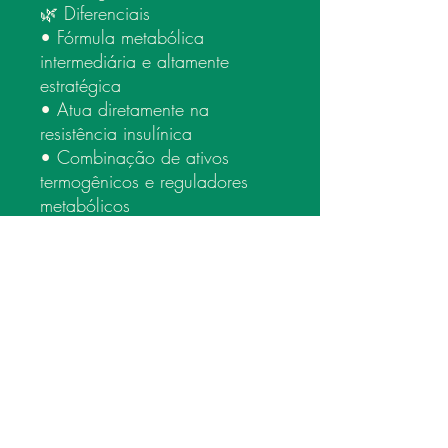
🌿 Diferenciais
• Fórmula metabólica
intermediária e altamente
estratégica
• Atua diretamente na
resistência insulínica
• Combinação de ativos
termogênicos e reguladores
metabólicos
• Excelente custo-benefício
terapêutico
Indicado Para
Pessoas com:
Dificuldade persistente para
emagrecer
Gordura abdominal
Metabolismo lento
Tendência à resistência