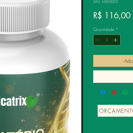
SKU: MED0003
R$ 116,00
Quantidade
*
Adic
ORÇAMENT