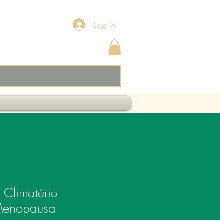
Log In
 Climatério
 Menopausa