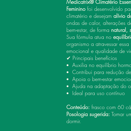
Medicatrix® Climatério Essen
Feminino
foi desenvolvido pa
climatério e desejam
alívio 
ondas de calor, alterações d
bem-estar, de forma
natural,
Sua fórmula atua no
equilíb
organismo a atravessar essa 
emocional e qualidade de vi
✔ Principais benefícios
Auxilia no equilíbrio horm
Contribui para redução d
Apoia o bem-estar emocio
Ajuda na adaptação do o
Ideal para uso contínuo
Conteúdo:
frasco com 60 cá
Posologia sugerida:
Tomar um
dormir.