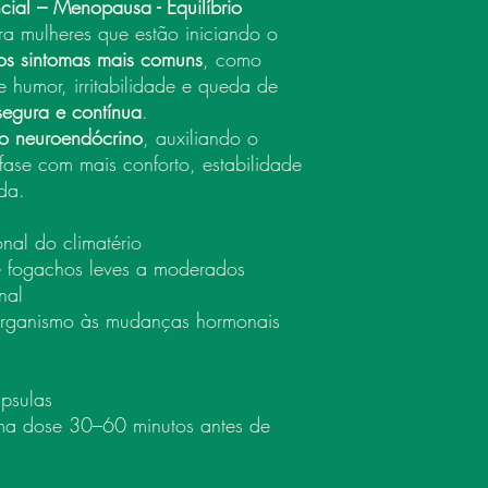
cial – Menopausa - Equilíbrio
ra mulheres que estão iniciando o
dos sintomas mais comuns
, como
e humor, irritabilidade e queda de
 segura e contínua
.
rio neuroendócrino
, auxiliando o
fase com mais conforto, estabilidade
da.
onal do climatério
e fogachos leves a moderados
nal
rganismo às mudanças hormonais
psulas
a dose 30–60 minutos antes de