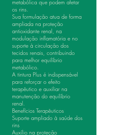
metabólica que podem afetar
os rins.
Sua formulação atua de forma
ampliada na proteção
antioxidante renal, na
modulação inflamatória e no
suporte à circulação dos
tecidos renais, contribuindo
para melhor equilíbrio
metabólico.
A tintura Plus é indispensável
para reforçar o efeito
terapêutico e auxiliar na
manutenção do equilíbrio
renal.
Benefícios Terapêuticos
Suporte ampliado à saúde dos
rins
Auxílio na proteção