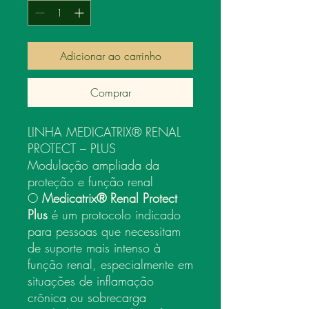
Adicionar ao carrinho
Comprar
LINHA MEDICATRIX® RENAL
PROTECT – PLUS
Modulação ampliada da
proteção e função renal
O
Medicatrix® Renal Protect
Plus
é um protocolo indicado
para pessoas que necessitam
de suporte mais intenso à
função renal, especialmente em
situações de inflamação
crônica ou sobrecarga