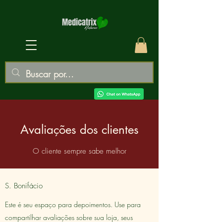
Avaliações dos clientes
O cliente sempre sabe melhor
S. Bonifácio
Este é seu espaço para depoimentos. Use para
compartilhar avaliações sobre sua loja, seus