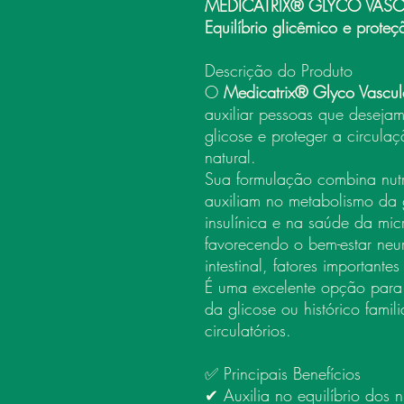
MEDICATRIX® GLYCO VASC
Equilíbrio glicêmico e proteç
Descrição do Produto
O
Medicatrix® Glyco Vascula
auxiliar pessoas que desejam
glicose e proteger a circula
natural.
Sua formulação combina nutri
auxiliam no metabolismo da g
insulínica e na saúde da mi
favorecendo o bem-estar neuro
intestinal, fatores important
É uma excelente opção para
da glicose ou histórico famil
circulatórios.
✅ Principais Benefícios
✔ Auxilia no equilíbrio dos n