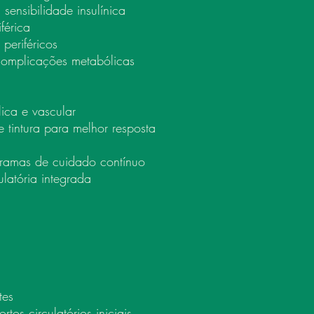
sensibilidade insulínica
férica
periféricos
complicações metabólicas
ica e vascular
tintura para melhor resposta
gramas de cuidado contínuo
latória integrada
tes
tos circulatórios iniciais