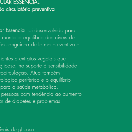
ULAR ESSENCIAL
ão circulatória preventiva
r Essencial
foi desenvolvido para
 manter o equilíbrio dos níveis de
ção sanguínea de forma preventiva e
entes e extratos vegetais que
licose, no suporte à sensibilidade
crocirculação. Atua também
lógico periférico e o equilíbrio
es para a saúde metabólica.
 pessoas com tendência ao aumento
iar de diabetes e problemas
íveis de glicose