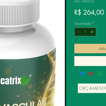
SKU: MED0012
R$ 264,00
Quantidade
*
Adic
ORÇAMENT