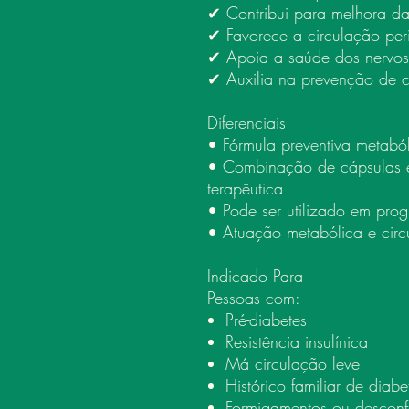
✔ Contribui para melhora da 
✔ Favorece a circulação peri
✔ Apoia a saúde dos nervos 
✔ Auxilia na prevenção de 
Diferenciais
• Fórmula preventiva metaból
• Combinação de cápsulas e 
terapêutica
• Pode ser utilizado em pro
• Atuação metabólica e circu
Indicado Para
Pessoas com:
Pré-diabetes
Resistência insulínica
Má circulação leve
Histórico familiar de diabe
Formigamentos ou desconfor