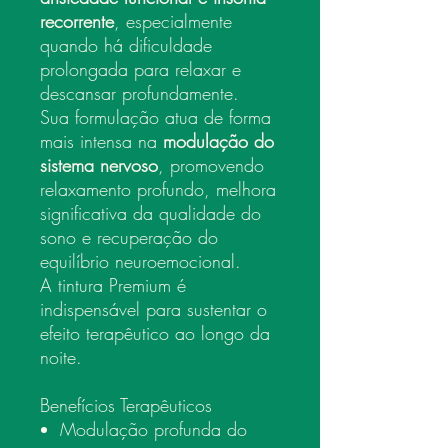
recorrente
, especialmente
quando há dificuldade
prolongada para relaxar e
descansar profundamente.
Sua formulação atua de forma
mais intensa na
modulação do
sistema nervoso
, promovendo
relaxamento profundo, melhora
significativa da qualidade do
sono e recuperação do
equilíbrio neuroemocional.
A tintura Premium é
indispensável para sustentar o
efeito terapêutico ao longo da
noite.
Benefícios Terapêuticos
Modulação profunda do