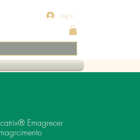
Log In
icatrix® Emagrecer
Emagrcimento