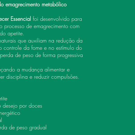
 do emagrecimento metabólico
cer Essencial
foi desenvolvido para
r o processo de emagrecimento com
do apetite.
naturais que auxiliam na redução da
o controle da fome e no estímulo do
perda de peso de forma progressiva
eçando a mudança alimentar e
er disciplina e reduzir compulsões.
tite
o desejo por doces
nergético
l
rda de peso gradual