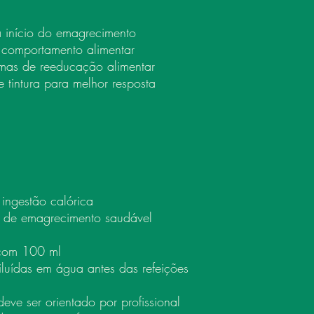
a início do emagrecimento
 comportamento alimentar
mas de reeducação alimentar
tintura para melhor resposta
 ingestão calórica
o de emagrecimento saudável
com 100 ml
iluídas em água antes das refeições
ve ser orientado por profissional