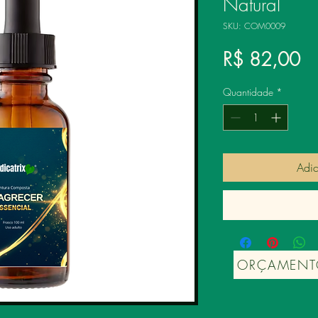
Natural
SKU: COM0009
Pr
R$ 82,00
Quantidade
*
Adic
ORÇAMENT