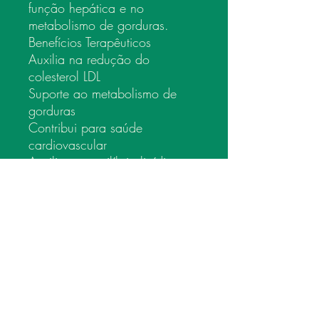
função hepática e no
metabolismo de gorduras.
Benefícios Terapêuticos
Auxilia na redução do
colesterol LDL
Suporte ao metabolismo de
gorduras
Contribui para saúde
cardiovascular
Auxilia no equilíbrio lipídico
Suporte à função hepática
A tintura é parte estratégica do
protocolo Plus.
Conteúdo em frasco com 100
ml
Posologia: Tomar 35 gotas
diluídas em água a cada 12
horas