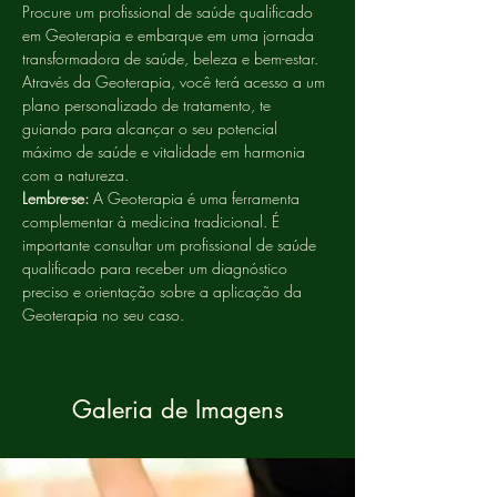
Procure um profissional de saúde qualificado 
em Geoterapia e embarque em uma jornada 
transformadora de saúde, beleza e bem-estar. 
Através da Geoterapia, você terá acesso a um 
plano personalizado de tratamento, te 
guiando para alcançar o seu potencial 
máximo de saúde e vitalidade em harmonia 
com a natureza.
Lembre-se:
 A Geoterapia é uma ferramenta 
complementar à medicina tradicional. É 
importante consultar um profissional de saúde 
qualificado para receber um diagnóstico 
preciso e orientação sobre a aplicação da 
Geoterapia no seu caso.
Galeria de Imagens