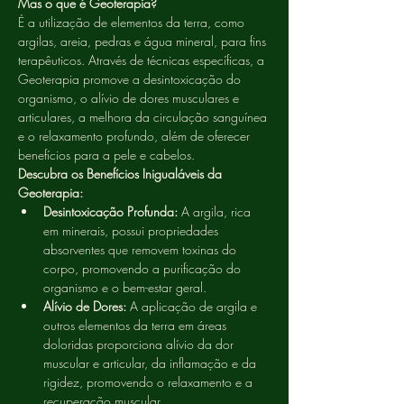
Mas o que é Geoterapia?
É a utilização de elementos da terra, como 
argilas, areia, pedras e água mineral, para fins 
terapêuticos. Através de técnicas específicas, a 
Geoterapia promove a desintoxicação do 
organismo, o alívio de dores musculares e 
articulares, a melhora da circulação sanguínea 
e o relaxamento profundo, além de oferecer 
benefícios para a pele e cabelos.
Descubra os Benefícios Inigualáveis da 
Geoterapia:
Desintoxicação Profunda:
 A argila, rica 
em minerais, possui propriedades 
absorventes que removem toxinas do 
corpo, promovendo a purificação do 
organismo e o bem-estar geral.
Alívio de Dores:
 A aplicação de argila e 
outros elementos da terra em áreas 
doloridas proporciona alívio da dor 
muscular e articular, da inflamação e da 
rigidez, promovendo o relaxamento e a 
recuperação muscular.