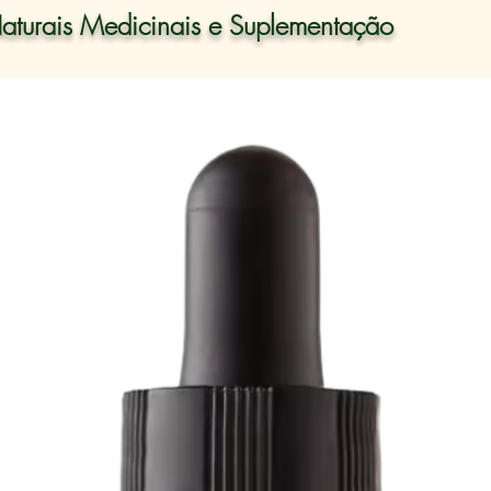
aturais Medicinais e Suplementação
47 a Organização Mundial da Saúde (OMS) definiu saú
pleto bem-estar físico, mental e social e não apenas a au
É a nossa missão.