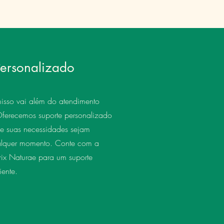
Preço
R$ 0,0
Personalizado
sso vai além do atendimento
Oferecemos suporte personalizado
ue suas necessidades sejam
alquer momento. Conte com a
ix Naturae para um suporte
iente.