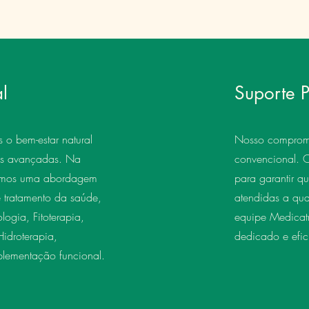
l
Suporte 
o bem-estar natural
Nosso compromi
ias avançadas. Na
convencional. 
cemos uma abordagem
para garantir q
e tratamento da saúde,
atendidas a qu
logia, Fitoterapia,
equipe Medicatr
idroterapia,
dedicado e efic
plementação funcional.