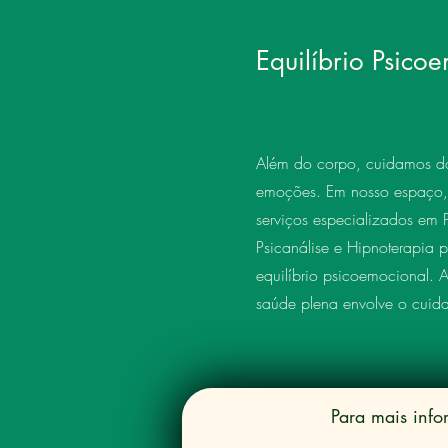
Equilíbrio Psico
Além do corpo, cuidamos d
emoções. Em nosso espaço,
serviços especializados em P
Psicanálise e Hipnoterapia 
equilíbrio psicoemocional. 
saúde plena envolve o cuidad
Para mais info