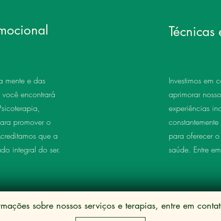
emocional
Técnicas
a mente e das
Investimos em c
 você encontrará
aprimorar nosso
sicoterapia,
experiências in
para promover o
constantemente
Acreditamos que a
para oferecer o
o integral do ser.
saúde. Entre e
rmações sobre nossos serviços e terapias, entre em cont