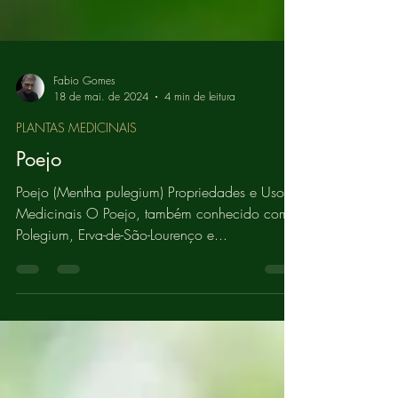
Fabio Gomes
18 de mai. de 2024
4 min de leitura
PLANTAS MEDICINAIS
Poejo
Poejo (Mentha pulegium) Propriedades e Usos
Medicinais O Poejo, também conhecido como
Polegium, Erva-de-São-Lourenço e...