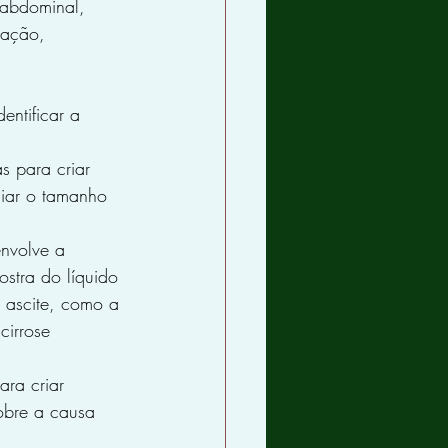
 abdominal, 
tação, 
ntificar a 
s para criar 
liar o tamanho 
nvolve a 
stra do líquido 
a ascite, como a 
cirrose 
ara criar 
obre a causa 