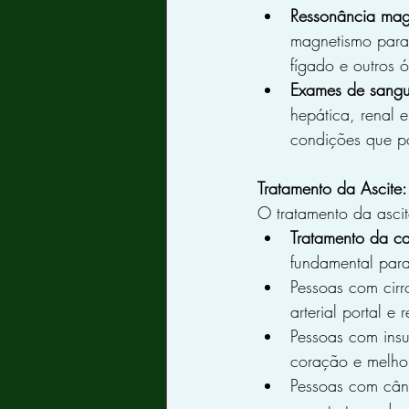
Ressonância mag
magnetismo para 
fígado e outros 
Exames de sangu
hepática, renal 
condições que p
Tratamento da Ascite:
O tratamento da ascite
Tratamento da ca
fundamental para
Pessoas com cirr
arterial portal e
Pessoas com insu
coração e melho
Pessoas com cânc