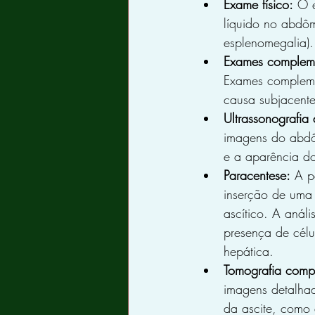
Exame físico:
 O 
líquido no abdôme
esplenomegalia).
Exames compleme
Exames complemen
causa subjacente
Ultrassonografia
imagens do abdôm
e a aparência do
Paracentese:
 A p
inserção de uma
ascítico. A anál
presença de célu
hepática.
Tomografia comp
imagens detalha
da ascite, como 