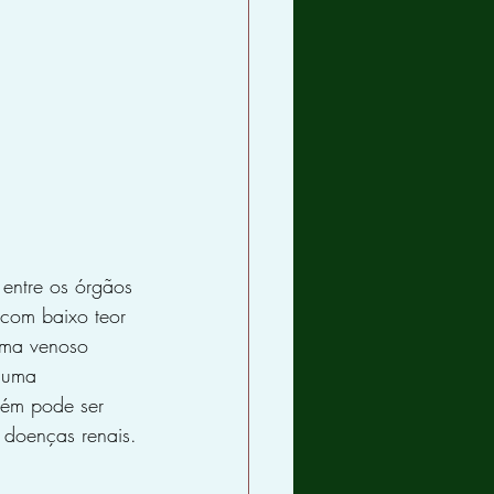
 entre os órgãos 
 com baixo teor 
ema venoso 
 uma 
ém pode ser 
 doenças renais.