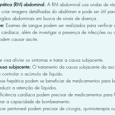
nética (RM) abdominal:
 A RM abdominal usa ondas de rád
criar imagens detalhadas do abdômen e pode ser útil para
órgãos abdominais em busca de sinais de doença.
e:
 Exames de sangue podem ser realizados para verificar 
e cardíaca, além de investigar a presença de infecções ou o
odem causar ascite.
 visa aliviar os sintomas e tratar a causa subjacente.
usa subjacente:
 O tratamento da causa subjacente da asci
 controlar o acúmulo de líquido.
ose hepática podem se beneficiar de medicamentos para b
 reduzir a retenção de líquidos.
ficiência cardíaca podem precisar de medicamentos para fo
rar a capacidade de bombeamento.
er peritoneal podem precisar de cirurgia, quimioterapia ou