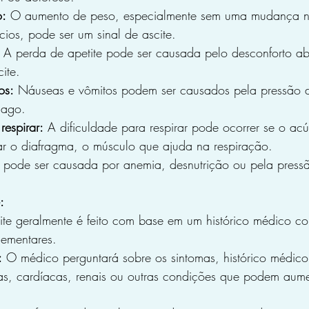
o:
 O aumento de peso, especialmente sem uma mudança na
cios, pode ser um sinal de ascite.
 A perda de apetite pode ser causada pelo desconforto a
ite.
os:
 Náuseas e vômitos podem ser causados pela pressão d
mago.
respirar:
 A dificuldade para respirar pode ocorrer se o ac
nar o diafragma, o músculo que ajuda na respiração.
 pode ser causada por anemia, desnutrição ou pela pressã
:
ite geralmente é feito com base em um histórico médico c
lementares.
:
 O médico perguntará sobre os sintomas, histórico médico,
s, cardíacas, renais ou outras condições que podem aumen