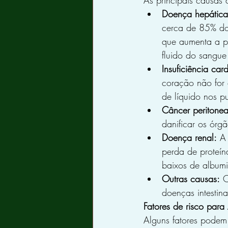
As principais causas 
Doença hepática
cerca de 85% dos
que aumenta a pr
fluido do sangue
Insuficiência car
coração não for
de líquido nos p
Câncer peritonea
danificar os órgã
Doença renal:
 A
perda de proteín
baixos de album
Outras causas:
 
doenças intestina
Fatores de risco para 
Alguns fatores podem 