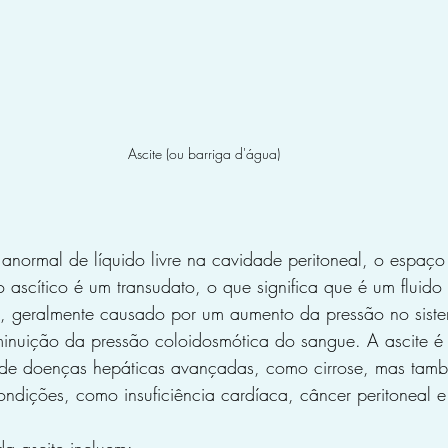
Ascite (ou barriga d'água)
anormal de líquido livre na cavidade peritoneal, o espaço
 ascítico é um transudato, o que significa que é um fluido
as, geralmente causado por um aumento da pressão no sist
minuição da pressão coloidosmótica do sangue. A ascite é
e doenças hepáticas avançadas, como cirrose, mas tamb
ndições, como insuficiência cardíaca, câncer peritoneal e