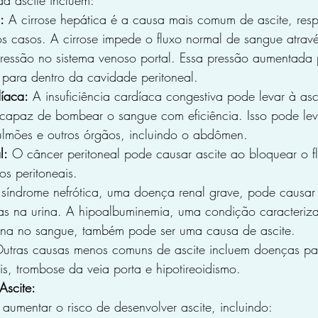
da ascite incluem:
:
 A cirrose hepática é a causa mais comum de ascite, res
 casos. A cirrose impede o fluxo normal de sangue atravé
essão no sistema venoso portal. Essa pressão aumentada 
 para dentro da cavidade peritoneal.
díaca:
 A insuficiência cardíaca congestiva pode levar à asc
 capaz de bombear o sangue com eficiência. Isso pode le
ulmões e outros órgãos, incluindo o abdômen.
l:
 O câncer peritoneal pode causar ascite ao bloquear o flu
os peritoneais.
 síndrome nefrótica, uma doença renal grave, pode causar 
as na urina. A hipoalbuminemia, uma condição caracteriza
ina no sangue, também pode ser uma causa de ascite.
Outras causas menos comuns de ascite incluem doenças pan
is, trombose da veia porta e hipotireoidismo.
Ascite:
aumentar o risco de desenvolver ascite, incluindo: