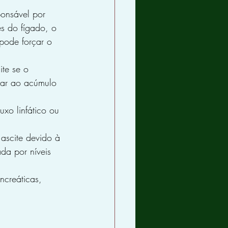
ponsável por 
s do fígado, o 
pode forçar o 
ite se o 
var ao acúmulo 
xo linfático ou 
ascite devido à 
da por níveis 
creáticas, 