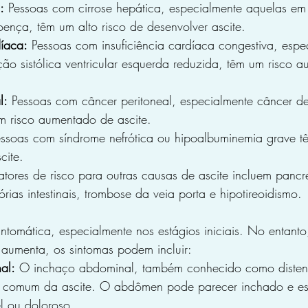
:
 Pessoas com cirrose hepática, especialmente aquelas em 
nça, têm um alto risco de desenvolver ascite.
díaca:
 Pessoas com insuficiência cardíaca congestiva, espe
ão sistólica ventricular esquerda reduzida, têm um risco 
l:
 Pessoas com câncer peritoneal, especialmente câncer de
m risco aumentado de ascite.
essoas com síndrome nefrótica ou hipoalbuminemia grave t
cite.
atores de risco para outras causas de ascite incluem pancre
rias intestinais, trombose da veia porta e hipotireoidismo.
intomática, especialmente nos estágios iniciais. No entant
 aumenta, os sintomas podem incluir:
al:
 O inchaço abdominal, também conhecido como disten
s comum da ascite. O abdômen pode parecer inchado e es
el ou doloroso.