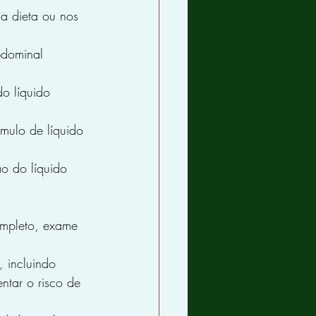
 dieta ou nos 
bdominal 
o líquido 
úmulo de líquido 
o do líquido 
ompleto, exame 
 incluindo 
tar o risco de 