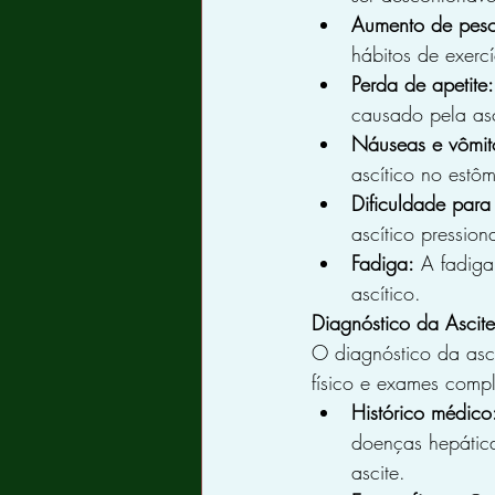
Aumento de pes
hábitos de exercí
Perda de apetite:
causado pela asc
Náuseas e vômit
ascítico no estô
Dificuldade para 
ascítico pressio
Fadiga:
 A fadiga
ascítico.
Diagnóstico da Ascite
O diagnóstico da asc
físico e exames comp
Histórico médico
doenças hepática
ascite.