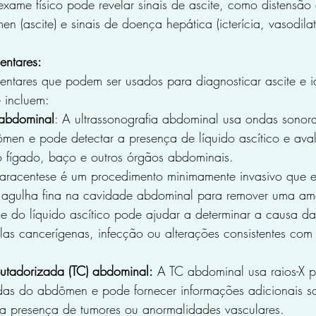
exame físico pode revelar sinais de ascite, como distensão
n (ascite) e sinais de doença hepática (icterícia, vasodila
ntares:
tares que podem ser usados para diagnosticar ascite e ide
 incluem:
 abdominal
: A ultrassonografia abdominal usa ondas sonora
en e pode detectar a presença de líquido ascítico e ava
 fígado, baço e outros órgãos abdominais.
aracentese é um procedimento minimamente invasivo que e
 agulha fina na cavidade abdominal para remover uma amo
ise do líquido ascítico pode ajudar a determinar a causa d
las cancerígenas, infecção ou alterações consistentes com 
utadorizada (TC) abdominal:
 A TC abdominal usa raios-X p
das do abdômen e pode fornecer informações adicionais s
a presença de tumores ou anormalidades vasculares. 