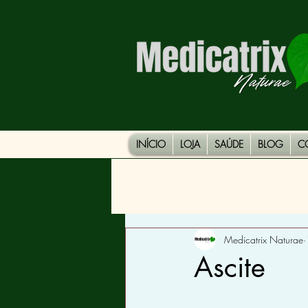
INÍCIO
LOJA
SAÚDE
BLOG
C
Todos os Posts
DOENÇAS
Medicatrix Naturae
Ascite