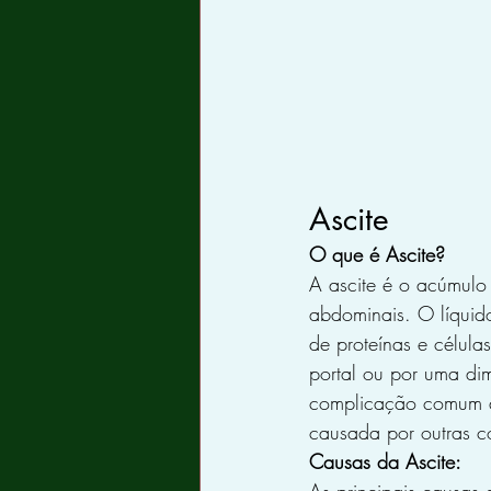
Ascite
O que é Ascite?
A ascite é o acúmulo 
abdominais. O líquido
de proteínas e célul
portal ou por uma di
complicação comum d
causada por outras co
Causas da Ascite: