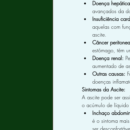
Doença hepática
avançados da doe
Insuficiência car
aquelas com funç
ascite.
Câncer peritonea
estômago, têm u
Doença renal:
 P
aumentado de as
Outras causas:
 F
doenças inflamató
Sintomas da Ascite:
A ascite pode ser ass
o acúmulo de líquido
Inchaço abdomin
é o sintoma mai
ser desconfortáv