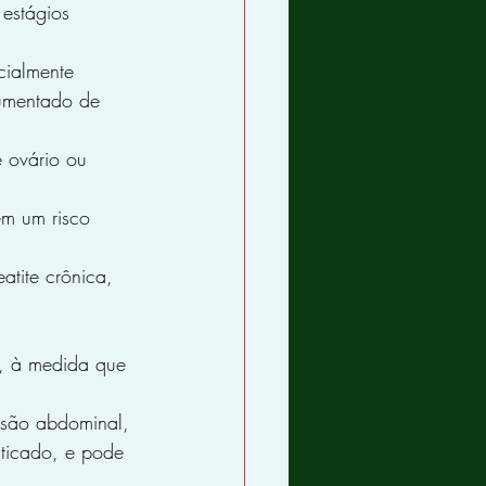
estágios 
cialmente 
aumentado de 
 ovário ou 
êm um risco 
atite crônica, 
o, à medida que 
são abdominal, 
ticado, e pode 