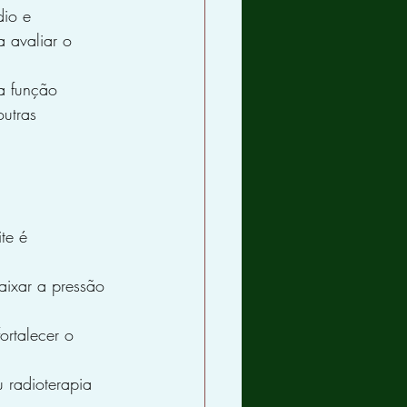
io e 
 avaliar o 
a função 
utras 
te é 
aixar a pressão 
rtalecer o 
 radioterapia 