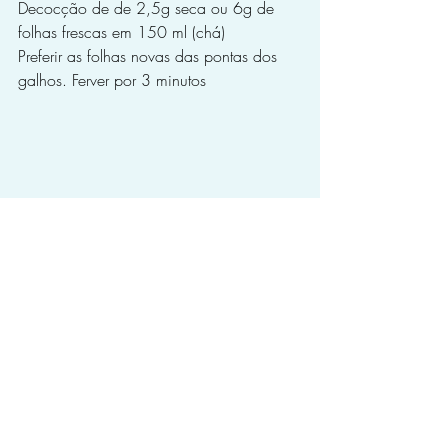
Decocção de de 2,5g seca ou 6g de 
folhas frescas em 150 ml (chá)
Preferir as folhas novas das pontas dos 
galhos. Ferver por 3 minutos
Folha de mamão para tratamento da Diabetes
Folha de Mamão
decocção de 2,5g seca ou 6g de folhas 
frescas em 150 ml (chá)
Ferver por 3 minutos