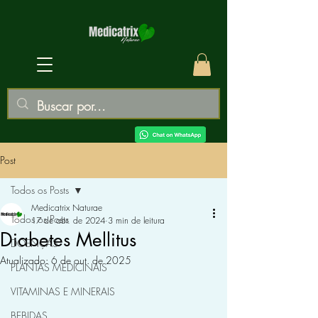
Post
Todos os Posts
Medicatrix Naturae
Todos os Posts
17 de abr. de 2024
3 min de leitura
Diabetes Mellitus
DOENÇAS
Atualizado:
6 de out. de 2025
PLANTAS MEDICINAIS
VITAMINAS E MINERAIS
BEBIDAS