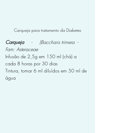
Carqueja para tratamento da Diabetes
Carqueja  
   -     (Baccharis trimera  -  
Fam: Asteraceae
Infusão de 2,5g em 150 ml (chá) a 
cada 8 horas por 30 dias
Tintura, tomar 6 ml diluídos em 50 ml de 
água