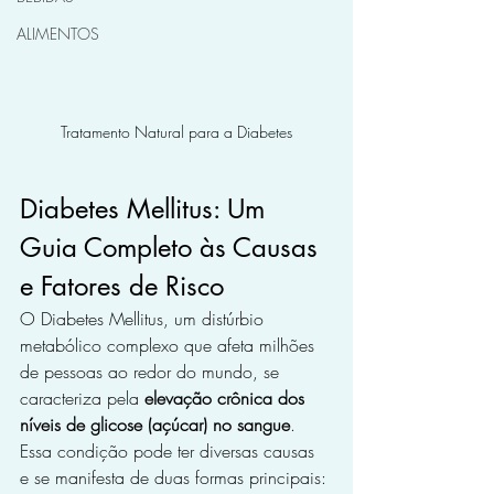
ALIMENTOS
Tratamento Natural para a Diabetes
Diabetes Mellitus: Um 
Guia Completo às Causas 
e Fatores de Risco
O Diabetes Mellitus, um distúrbio 
metabólico complexo que afeta milhões 
de pessoas ao redor do mundo, se 
caracteriza pela 
elevação crônica dos 
níveis de glicose (açúcar) no sangue
. 
Essa condição pode ter diversas causas 
e se manifesta de duas formas principais: 