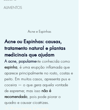
ALIMENTOS
Acne e Espinhas
Acne ou Espinhas: causas, 
tratamento natural e plantas 
medicinais que ajudam
A acne, popularme
nte conhecida como 
espinha
, é uma erupção inflamada que 
aparece principalmente no rosto, costas e 
peito. Em muitos casos, apresenta pus e 
coceira — o que gera aquela vontade 
de espremer, mas isso 
não é 
recomendado
, pois pode piorar o 
quadro e causar cicatrizes.
⚠️ Principais Causas