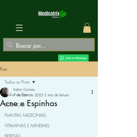
Post
Todos os Posts
Fabio Gomes
Todos os Posts
7 de abr. de 2025
2 min de leitura
Acne e Espinhas
DOENÇAS
PLANTAS MEDICINAIS
VITAMINAS E MINERAIS
BEBIDAS