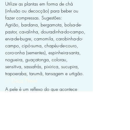
Utilize as plantas em forma de chá 
(infusão ou decocção) para beber ou 
fazer compressas. Sugestões:
Agrião, bardana, bergamota, bolsa-de-
pastor, cavalinha, douradinha-do-campo, 
erva-de-bugre, camomila, carobinha-do-
campo, cipó-suma, chapéu-de-couro, 
coro-onha (sementes), espinheira-santa, 
nogueira, guaçatonga, colorau, 
sensitiva, sassafrás, pixirica, sucupira, 
trapoeraba, tarumã, tansagem e urtigão.
✨ Dica Final
A pele é um reflexo do que acontece 
dentro do nosso corpo. Cuidar da 
alimentação, equilibrar os hormônios e 
manter o intestino saudável são passos 
essenciais para vencer a acne de forma 
natural e duradoura.