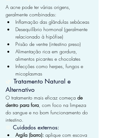
A acne pode ter várias origens, 
geralmente combinadas:
Inflamação das glândulas sebáceas
Desequilíbrio hormonal (geralmente 
relacionado à hipófise)
Prisão de ventre (intestino preso)
Alimentação rica em gordura, 
alimentos picantes e chocolates
Infecções como herpes, fungos e 
micoplasmas
🌿
Tratamento Natural e 
Alternativo
O tratamento mais eficaz começa 
de 
dentro para fora
, com foco na limpeza 
do sangue e no bom funcionamento do 
intestino.
🧼 
Cuidados externos:
Argila (barro):
 aplique com escova 