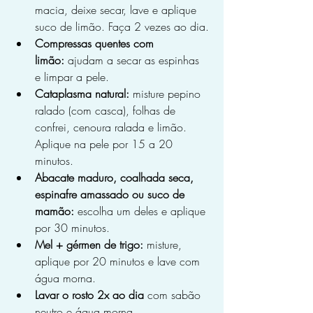
macia, deixe secar, lave e aplique 
suco de limão. Faça 2 vezes ao dia.
Compressas quentes com 
limão:
 ajudam a secar as espinhas 
e limpar a pele.
Cataplasma natural:
 misture pepino 
ralado (com casca), folhas de 
confrei, cenoura ralada e limão. 
Aplique na pele por 15 a 20 
minutos.
Abacate maduro, coalhada seca, 
espinafre amassado ou suco de 
mamão:
 escolha um deles e aplique 
por 30 minutos.
Mel + gérmen de trigo:
 misture, 
aplique por 20 minutos e lave com 
água morna.
Lavar o rosto 2x ao dia
 com sabão 
neutro e água morna.