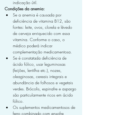
indicação útil.
Condições da anemia:
Se a anemia é causada por 
deficiência de vitamina B12, são 
fontes: leite, ovos, clorela e lêvedo 
de cerveja enriquecido com essa 
vitamina. Conforme o caso, o 
médico poderá indicar 
complementação medicamentosa.
Se é constatada deficiência de 
ácido fólico, usar leguminosas 
(feijões, lentilha etc.), nozes, 
oleaginosas, cereais integrais e 
abundância de folhosos e vegetais 
verdes. Brócolis, espinafre e aspargo 
são particularmente ricos em ácido 
fólico.
Os suplementos medicamentosos de 
ferro combinado com enxofre 