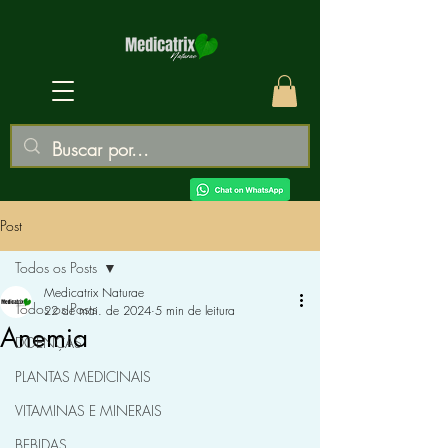
Post
Todos os Posts
Medicatrix Naturae
Todos os Posts
22 de mai. de 2024
5 min de leitura
Anemia
DOENÇAS
PLANTAS MEDICINAIS
VITAMINAS E MINERAIS
BEBIDAS