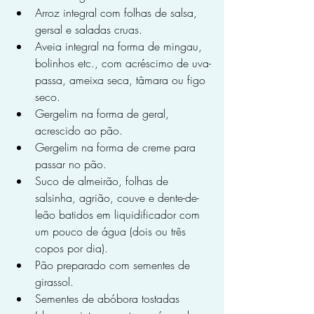
Arroz integral com folhas de salsa, 
gersal e saladas cruas.
Aveia integral na forma de mingau, 
bolinhos etc., com acréscimo de uva-
passa, ameixa seca, tâmara ou figo 
seco.
Gergelim na forma de geral, 
acrescido ao pão.
Gergelim na forma de creme para 
passar no pão.
Suco de almeirão, folhas de 
salsinha, agrião, couve e dente-de-
leão batidos em liquidificador com 
um pouco de água (dois ou três 
copos por dia).
Pão preparado com sementes de 
girassol.
Sementes de abóbora tostadas 