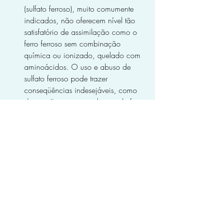
(sulfato ferroso), muito comumente 
indicados, não oferecem nível tão 
satisfatório de assimilação como o 
ferro ferroso sem combinação 
química ou ionizado, quelado com 
aminoácidos. O uso e abuso de 
sulfato ferroso pode trazer 
conseqüências indesejáveis, como 
deposição excessiva de sais de ferro 
em certos locais do organismo, 
como o fígado (siderose hepática), 
entre outros desequilíbrios 
metabólicos.
Se o problema for verminose, não 
adiantará usar suplementos ou 
alimentos sem, ao mesmo tempo, 
eliminar os vermes. Ver verminoses.
Na anemia falciforme, 