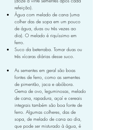
(doze a vinte sementes após cada 
refeição).
Água com melado de cana (uma 
colher das de sopa em um pouco 
de água, duas ou três vezes ao 
dia). O melado é riquíssimo em 
ferro.
Suco da beterraba. Tomar duas ou 
três xícaras diárias desse suco.
As sementes em geral são boas 
fontes de ferro, como as sementes 
de pimentão, jaca e abóbora. 
Gema de ovo, leguminosas, melado 
de cana, rapadura, açaí e cereais 
integrais também são boa fonte de 
ferro. Algumas colheres, das de 
sopa, de melado de cana ao dia, 
que pode ser misturado à água, é 